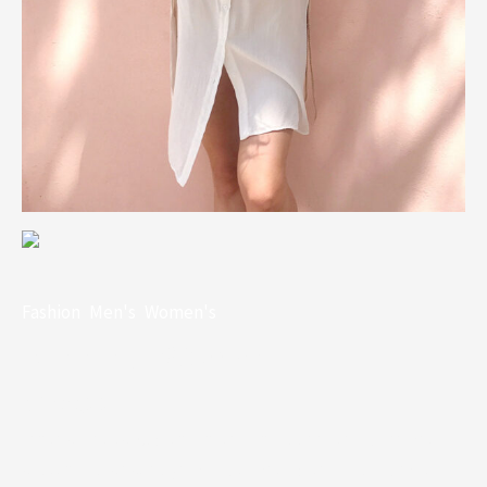
Fashion
,
Men's
,
Women's
Running Woman
$
199.00
Mauris metus. Aliquam ante. Nam libero tempore, cum
soluta nobis est eligendi optio cumque nihil impedit