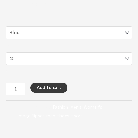
quo minus id quod maxime placeat facere possimus.
Color
Size
CLEAR
Add to cart
SKU:
N/A
Categories:
Fashion
,
Men's
,
Women's
Tags:
image flipper
,
man
,
shoes
,
sport